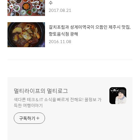
수
2017.08.21
갈치조림과 성게미역국이 으뜸인 제주시 맛집,
향토음식점 광해
2016.11.08
멀티라이프의 멀티로그
색다른 테크 & IT 소식을 빠르게 전해요! 꿀정보 가
득한 여행이야기
구독하기