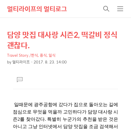
멀티라이프의 멀티로그
검
메
색
뉴
담양 맛집 대사랑 시즌2, 떡갈비 정식
상
본
문
세
괜찮다.
제
컨
목
Travel Story./한식, 중식, 일식
텐
by
멀티라이프
2017. 8. 23. 14:00
츠
본
문
댓
글
달
기
일때문에 광주공항에 갔다가 집으로 돌아오는 길에
점심으로 무엇을 먹을까 고민하다가 담양 대사랑 시
즌2를
찾아갔다.
특별히 누군가의 추천을 받은 것은
아니고 그냥 인터넷에서 담양 맛집을
조금 검색해서