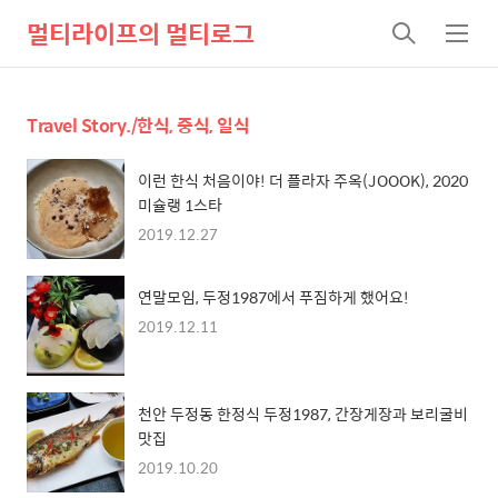
멀티라이프의 멀티로그
검
메
색
뉴
Travel Story./한식, 중식, 일식
이런 한식 처음이야! 더 플라자 주옥(JOOOK), 2020
미슐랭 1스타
2019.12.27
연말모임, 두정1987에서 푸짐하게 했어요!
2019.12.11
천안 두정동 한정식 두정1987, 간장게장과 보리굴비
맛집
2019.10.20