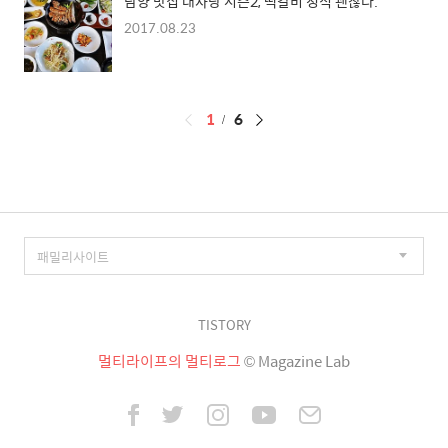
담양 맛집 대사랑 시즌2, 떡갈비 정식 괜찮다.
2017.08.23
페
1
6
이
징
TISTORY
멀티라이프의 멀티로그
© Magazine Lab