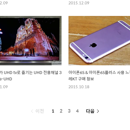
2.09
2015.12.09
가 UHD tv로 즐기는 UHD 전용채널 3
아이폰6S & 아이폰6S플러스 사용 느낌
e-UHD
레KT 구매 정보
1.09
2015.10.18
페
이전
1
2
3
4
다음
이
징