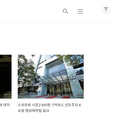
검
메
색
뉴
레 데이
스카우트 시즌2 kth편, T커머스 선두주자 K
쇼핑 영상제작팀 입사