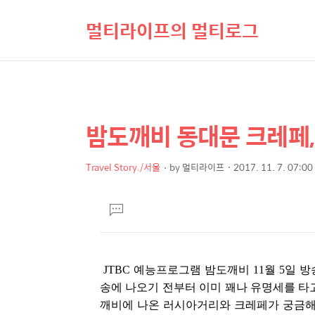
멀티라이프의 멀티로그
밤도깨비 동대문 크레페,
상
본
문
세
제
Travel Story./서울
by
멀티라이프
2017. 11. 7. 07:00
컨
본
목
텐
문
댓
츠
글
달
기
JTBC 예능프로그램 밤도깨비 11월 5일 
송에 나오기 전부터 이미 꽤나 유명세를 타
깨비에 나온 러시아거리와 크레페가 궁금해