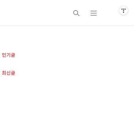
검
메
색
뉴
추
인기글
가
정
최신글
보