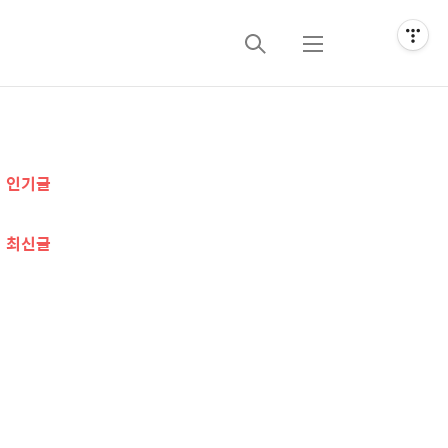
검
메
색
뉴
추
인기글
가
정
최신글
보