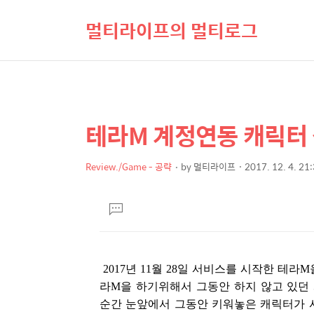
멀티라이프의 멀티로그
테라M 계정연동 캐릭터 
상
본
문
세
제
Review./Game - 공략
by
멀티라이프
2017. 12. 4. 21
컨
본
목
텐
문
댓
츠
글
달
기
2017년 11월 28일 서비스를 시작한 테라
라M을 하기위해서 그동안 하지 않고 있던
순간 눈앞에서 그동안 키워놓은 캐릭터가 