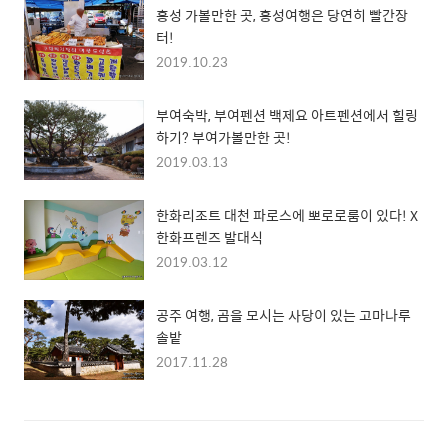
홍성 가볼만한 곳, 홍성여행은 당연히 빨간장
터!
2019.10.23
부여숙박, 부여펜션 백제요 아트펜션에서 힐링
하기? 부여가볼만한 곳!
2019.03.13
한화리조트 대천 파로스에 뽀로로룸이 있다! X
한화프렌즈 발대식
2019.03.12
공주 여행, 곰을 모시는 사당이 있는 고마나루
솔밭
2017.11.28