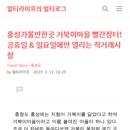
멀티라이프의 멀티로그
검
메
색
뉴
홍성가볼만한곳 거북이마을 빨간장터!
상
본
문
세
공휴일 & 일요일에만 열리는 직거래시
제
컨
장
목
텐
Travel Story./충청도
츠
by
멀티라이프
2019. 3. 12. 16:29
본
문
댓
글
달
기
충청도 홍성에
는 지형이 거북이를 닮았다고 하여
거북이마을이라고 이름 붙여진 마을이 하나 있다.
조금 더 자세히 들여다보면 거북이 목처럼 생긴 구