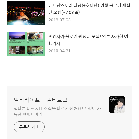
베트남스토리 다낭(+호이안) 여행 블로거 체험
단 모집(~7월6일)
2018.07.03
웰컴사가 블로거 원정대 모집! 일본 사가현 여
행가자.
2018.04.21
멀티라이프의 멀티로그
색다른 테크 & IT 소식을 빠르게 전해요! 꿀정보 가
득한 여행이야기
구독하기