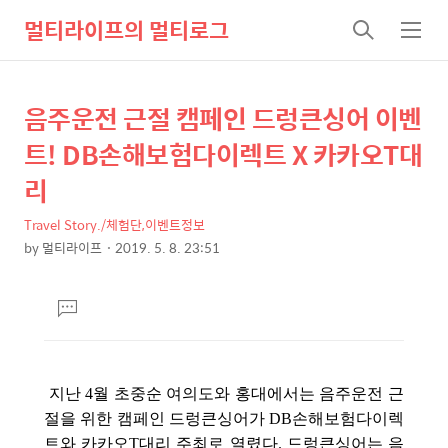
멀티라이프의 멀티로그
검
메
색
뉴
음주운전 근절 캠페인 드렁큰싱어 이벤
상
본
문
세
트! DB손해보험다이렉트 X 카카오T대
제
컨
리
목
텐
Travel Story./체험단,이벤트정보
츠
by
멀티라이프
2019. 5. 8. 23:51
본
문
댓
글
달
기
지난 4월 초중순 여의도와 홍대에서는 음주운전 근
절을 위한 캠페인 드렁큰싱어가 DB손해보험다이렉
트와 카카오T대리 주최로 열렸다. 드렁큰싱어는 음