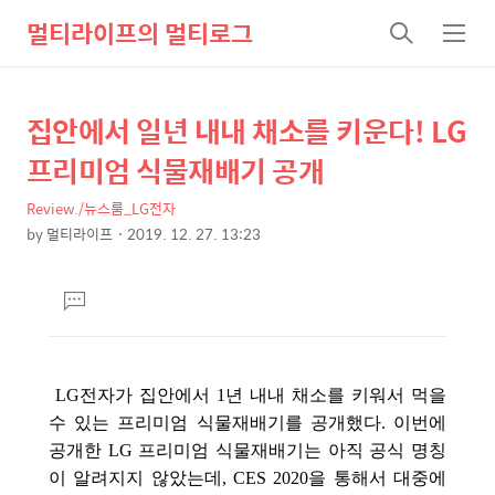
멀티라이프의 멀티로그
검
메
색
뉴
집안에서 일년 내내 채소를 키운다! LG
상
본
문
세
프리미엄 식물재배기 공개
제
컨
목
Review./뉴스룸_LG전자
텐
by
멀티라이프
2019. 12. 27. 13:23
츠
본
문
댓
글
달
기
LG전자가 집안에서 1년 내내 채소를 키워서 먹을
수 있는 프리미엄 식물재배기를 공개했다.
이번에
공개한 LG 프리미엄 식물재배기는 아직 공식 명칭
이 알려지지 않았는데, CES 2020을 통해서 대중에