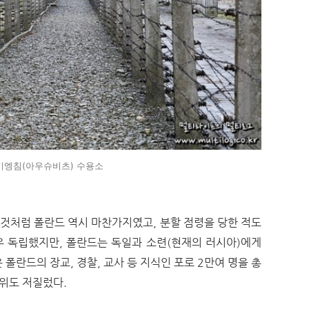
비엥침(아우슈비츠) 수용소
것처럼 폴란드 역시 마찬가지였고, 분할 점령을 당한 적도
우 독립했지만, 폴란드는 독일과 소련(현재의 러시아)에게
폴란드의 장교, 경찰, 교사 등 지식인 포로 2만여 명을 총
행위도 저질렀다.