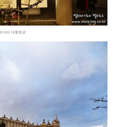
르샤바 대통령궁