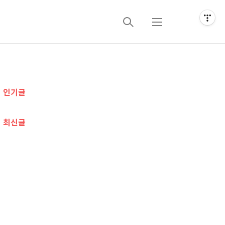
검
메
색
뉴
추
인기글
가
정
최신글
보