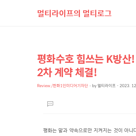
멀티라이프의 멀티로그
평화수호 힘쓰는 K방산
상
본
문
세
2차 계약 체결!
제
컨
목
텐
Review./한화1인미디어기자단
by
멀티라이프
2023. 12
본
츠
문
댓
글
달
기
평화는 말과 약속으로만 지켜지는 것이 아니다