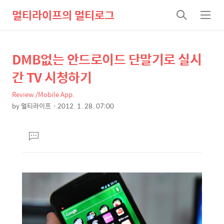
멀티라이프의 멀티로그
검
메
색
뉴
DMB없는 안드로이드 단말기로 실시
상
본
문
세
간 TV 시청하기
제
컨
목
Review./Mobile App.
텐
by
멀티라이프
2012. 1. 28. 07:00
츠
본
문
댓
글
달
기