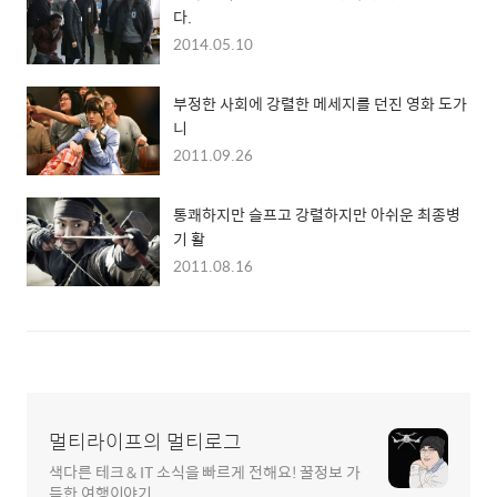
다.
2014.05.10
부정한 사회에 강렬한 메세지를 던진 영화 도가
니
2011.09.26
통쾌하지만 슬프고 강렬하지만 아쉬운 최종병
기 활
2011.08.16
멀티라이프의 멀티로그
색다른 테크 & IT 소식을 빠르게 전해요! 꿀정보 가
득한 여행이야기