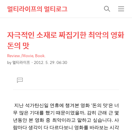
멀티라이프의 멀티로그
검
메
색
뉴
자극적인 소재로 짜집기한 최악의 영화
상
본
문
세
돈의 맛
제
컨
목
Review./Movie, Book.
텐
by
멀티라이프
2012. 5. 29. 06:30
츠
본
문
댓
글
달
기
지난 석가탄신일 연휴에 챙겨본 영화 '돈의 맛'은 너
무 많은 기대를 했기 때문이였을까, 감히 근래 근 몇
년동안 본 영화 중 최악이라고 말하고 싶습니다. 사
람마다 생각이 다 다르다보니 영화를 바라보는 시각