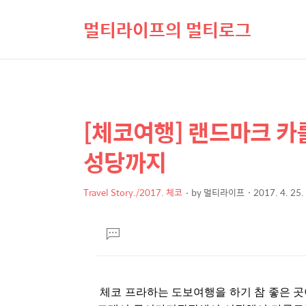
멀티라이프의 멀티로그
[체코여행] 랜드마크 
상
본
문
세
성당까지
제
컨
목
텐
Travel Story./2017. 체코
by
멀티라이프
2017. 4. 25.
본
츠
문
댓
글
달
기
체코 프라하는 도보여행을 하기 참 좋은 곳