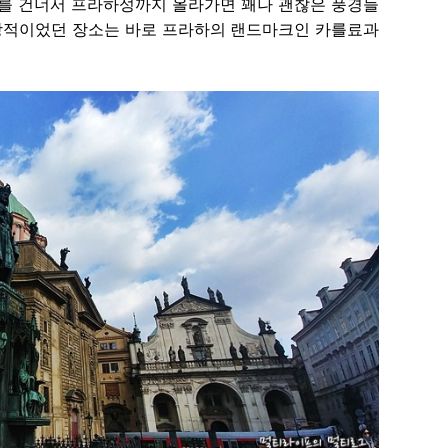
를 건너서 프라하성까지 올라가면 꽤나 괜찮은 풍경들
인상적이었던 장소는 바로 프라하의 랜드마크인 카를료과