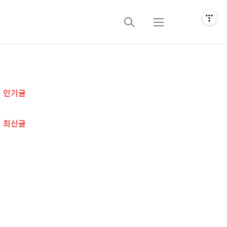
검
메
색
뉴
추
인기글
가
정
최신글
보