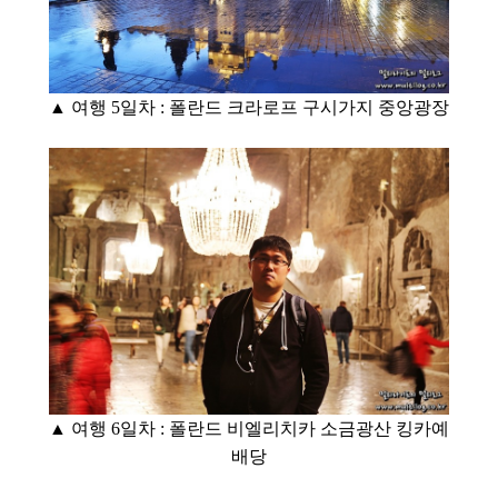
▲ 여행 5일차 : 폴란드 크라로프 구시가지 중앙광장
▲ 여행 6
일차 : 폴란드 비엘리치카 소금광산 킹카예
배당