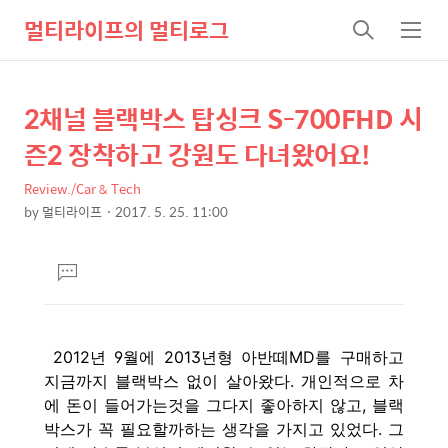
멀티라이프의 멀티로그
검
메
색
뉴
2채널 블랙박스 탑싱크 S-700FHD 시
상
본
문
세
즌2 장착하고 강원도 다녀왔어요!
제
컨
목
Review./Car & Tech
텐
by
멀티라이프
2017. 5. 25. 11:00
츠
본
문
댓
글
달
기
2012년 9월에 2013년형 아반떼MD를 구매하고
지금까지 블랙박스 없이 살아왔다. 개인적으로 차
에 돈이 들어가는것을 그다지 좋아하지 않고, 블랙
박스가 꼭 필요할까하는 생각을 가지고 있었다. 그