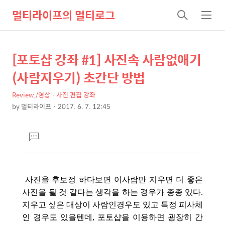
멀티라이프의 멀티로그
검
메
색
뉴
[포토샵 강좌 #1] 사진속 사람없애기
상
본
문
세
(사람지우기) 초간단 방법
제
컨
목
Review./영상ㆍ사진 편집 강좌
텐
by
멀티라이프
2017. 6. 7. 12:45
츠
본
문
댓
글
달
기
사진을 후보정 하다보면 이사람만 지우면 더 좋은
사진을 될 것 같다는 생각을 하는 경우가 종종 있다.
지우고 싶은 대상이 사람인경우도 있고 특정 피사체
인 경우도 있을텐데, 포토샵을 이용하면 굉장히 간