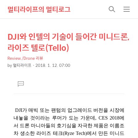
멀티라이프의 멀티로그
검
메
색
뉴
DJI와 인텔의 기술이 들어간 미니드론,
상
본
문
세
라이즈 텔로(Tello)
제
컨
목
Review./Drone 리뷰
텐
by
멀티라이프
2018. 1. 12. 07:00
츠
본
문
댓
글
달
기
DJI가 매빅 또는 팬텀의 업그레이드 버전을 시장에
내놓을 것이라는 루머가 도는 가운데, CES 2018에
서 드론 마니아들의 호기심을 자극한 제품은 이름조
차 생소한 라이즈 테크(Ryze Tech)에서 만든 미니드