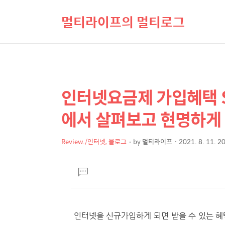
멀티라이프의 멀티로그
인터넷요금제 가입혜택 
상
본
문
세
에서 살펴보고 현명하게
제
컨
목
텐
Review./인터넷, 블로그
by
멀티라이프
2021. 8. 11. 2
본
츠
문
댓
글
달
기
인터넷을 신규가입하게 되면 받을 수 있는 혜