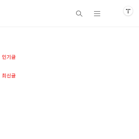
검
메
색
뉴
추
인기글
가
정
최신글
보