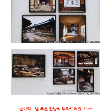
손가락ㆍ별 추천 한방씩 부탁드려요. *^^*