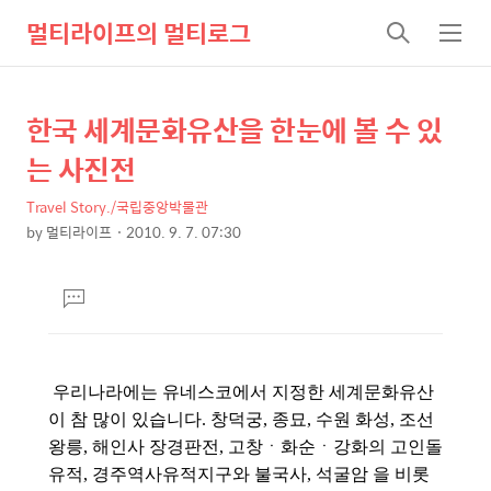
멀티라이프의 멀티로그
검
메
색
뉴
한국 세계문화유산을 한눈에 볼 수 있
상
본
문
세
는 사진전
제
컨
목
Travel Story./국립중앙박물관
텐
by
멀티라이프
2010. 9. 7. 07:30
츠
본
문
댓
글
달
기
우리나라에는 유네스코에서 지정한 세계문화유산
이 참 많이 있습니다. 창덕궁, 종묘, 수원 화성, 조선
왕릉, 해인사 장경판전, 고창ㆍ화순ㆍ강화
의 고인돌
유적, 경주역사유적지구와 불국사, 석굴암 을 비롯