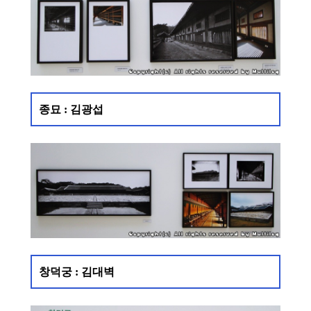
종묘 : 김광섭
창덕궁 : 김대벽