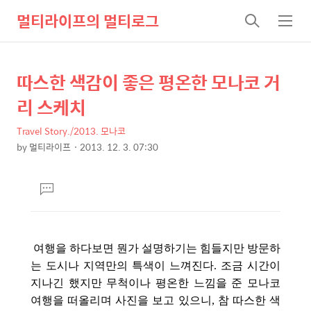
멀티라이프의 멀티로그
검
메
색
뉴
따스한 색감이 좋은 평온한 모나코 거
상
본
문
세
리 스케치
제
컨
목
Travel Story./2013. 모나코
텐
by
멀티라이프
2013. 12. 3. 07:30
츠
본
문
댓
글
달
기
여행을 하다보면 뭔가 설명하기는 힘들지만 방문하
는 도시나 지역만의 특색이 느껴진다. 조금 시간이
지나긴 했지만 무척이나 평온한 느낌을 준 모나코
여행을 떠올리며 사진을 보고 있으니, 참 따스한 색