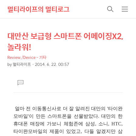
멀티라이프의 멀티로그
검
메
색
뉴
대만산 보급형 스마트폰 어메이징X2,
상
본
문
세
놀라워!
제
컨
목
Review./Device - 기타
텐
by
멀티라이프
2014. 6. 22. 00:57
츠
본
문
댓
글
달
기
얼마 전
이동통신사로 더 잘 알려진 대만의 '타이완
모바일'이 만든 스마트폰을 선물받았다. 대만의 한
휴대폰 매장에 가보니 체험존에 삼성, 소니, HTC,
타이완모바일의 제품이 있었고, 다들 알겠지만 삼