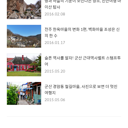
땅과 하늘의 기운이 모인다는 장소, 진안여행 마
이산 탑사
2016.02.08
전주 한옥마을의 변화 1편, 벽화마을 조성은 신
의 한 수
2016.01.17
슬픈 역사를 알자! 군산 근대역사벨트 스탬프투
어
2015.05.20
군산 경암동 철길마을, 사진으로 보면 더 멋진
여행지
2015.05.06