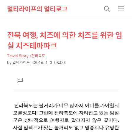
멀티라이프의 멀티로그
검
메
색
뉴
전북 여행, 치즈에 의한 치즈를 위한 임
상
본
문
세
실 치즈테마파크
제
컨
목
Travel Story./전라북도
텐
by
멀티라이프
2016. 1. 3. 08:00
츠
본
문
댓
글
달
기
전라북도는 볼거리가 너무 많아서 어디를 가야할지
모를정도다. 그런데 전라북도에 자리잡고 있는 임실
군은 상대적으로 여행지로 알려지지 않은 곳이다.
사실 임팩트가 있는 볼거리도 없고 명승지나 유명한