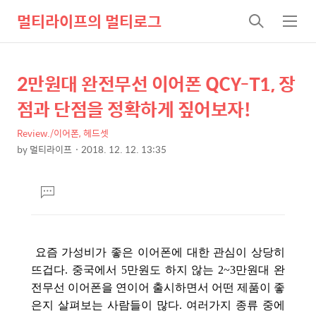
멀티라이프의 멀티로그
검
메
색
뉴
2만원대 완전무선 이어폰 QCY-T1, 장
상
본
문
세
점과 단점을 정확하게 짚어보자!
제
컨
목
Review./이어폰, 헤드셋
텐
by
멀티라이프
2018. 12. 12. 13:35
츠
본
문
댓
글
달
기
요즘 가성비가 좋은 이어폰에 대한 관심이 상당히
뜨겁다.
중국에서 5만원도 하지 않는 2~3만원대 완
전무선 이어폰을 연이어 출시하면서 어떤 제품이 좋
은지 살펴보는 사람들이 많다. 여러가지 종류 중에