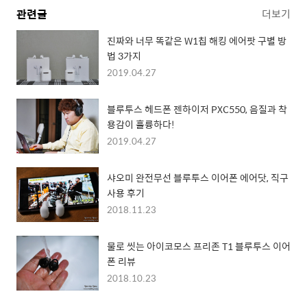
관련글
더보기
진짜와 너무 똑같은 W1칩 해킹 에어팟 구별 방
법 3가지
2019.04.27
블루투스 헤드폰 젠하이저 PXC550, 음질과 착
용감이 훌륭하다!
2019.04.27
샤오미 완전무선 블루투스 이어폰 에어닷, 직구
사용 후기
2018.11.23
물로 씻는 아이코모스 프리존 T1 블루투스 이어
폰 리뷰
2018.10.23