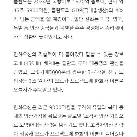
폴란드는 2024년 국방비로 1370억 즐로티, 한화 약
43조 5800억원, 폴란드의 GDP(국내총생산)의 4%
가 넘는 금액을 쓸 예정이다. 일단 한화는 미국, 영국,
독일 등 방산 강국들과 치열한 수주 경쟁에서 승리해야
하는 상황에 놓여있기도 하다.
한화오션의 기술력이 다 들어갔다 말할 수 있는
장보
고-III(KSS-III) 배치II는 폴란드 두다 대통령의 관심을
받았고, 그렇기에3000톤급 잠수함 3~4척을 신규 도
입하는 3조 원 대의 오르카 프로젝트에 한화가 이름을
오를지가 주목받고 있다.
한화오션은 최근 9000억원을 투자해 유럽과 북미 등
해외 방산거점을 확보하는 글로벌 '초격차 방산'기업으
로 도약한다는 전략을 밝히기도 했다. 초격차방산 전략
이 성공해
오르카 프로젝트에 한화의 이름이 들어갔다