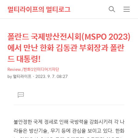
멀티라이프의 멀티로그
검
메
색
뉴
폴란드 국제방산전시회(MSPO 2023)
상
본
문
세
에서 만난 한화 김동관 부회장과 폴란
제
컨
드 대통령!
목
텐
Review./한화1인미디어기자단
츠
by
멀티라이프
2023. 9. 7. 08:27
본
문
댓
글
달
기
불안정한 국제 정세로 인해 국방력을 강화시키려 각 나
라들은 방산기술, 무기 등에 관심을 보이고 있다. 한화