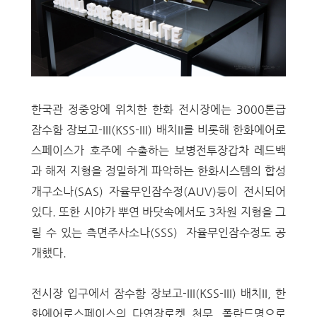
한국관 정중앙에 위치한 한화 전시장에는 3000톤급
잠수함 장보고-III(KSS-III) 배치II를 비롯해
한화에어로
스페이스가 호주에 수출하는 보병전투장갑차 레드백
과 해저 지형을 정밀하게 파악하는 한화시스템의 합성
개구소나(SAS) 자율무인잠수정(AUV)등이 전시되어
있다. 또한 시야가 뿌연 바닷속에서도 3차원 지형을 그
릴 수 있는 측면주사소나(SSS) 자율무인잠수정도 공
개했다.
전시장 입구에서
잠수함 장보고-III(KSS-III) 배치II,
한
화에어로스페이스의 다연장로켓 천무, 폴란드명으로