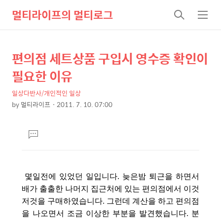
멀티라이프의 멀티로그
검
메
색
뉴
편의점 세트상품 구입시 영수증 확인이
상
본
문
세
필요한 이유
제
컨
목
일상다반사/개인적인 일상
텐
by
멀티라이프
2011. 7. 10. 07:00
츠
본
문
댓
글
달
기
몇일전에 있었던 일입니다. 늦은밤 퇴근을 하면서
배가 출출한 나머지 집근처에 있는 편의점에서 이것
저것을 구매하였습니다. 그런데 계산을 하고 편의점
을 나오면서 조금 이상한 부분을 발견했습니다. 분