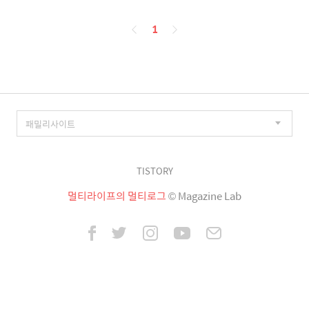
페
1
이
징
TISTORY
멀티라이프의 멀티로그
© Magazine Lab