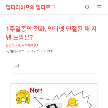
멀티라이프의 멀티로그
검
메
색
뉴
1주일동안 전화, 인터넷 단절된 채 지
상
본
문
세
낸 느낌은?
제
컨
목
일상다반사/개인적인 생각
텐
by
멀티라이프
2012. 2. 5. 07:00
츠
본
문
댓
글
달
기