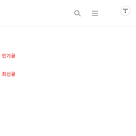
검
메
색
뉴
추
인기글
가
정
최신글
보