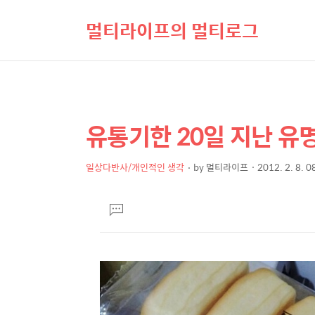
멀티라이프의 멀티로그
유통기한 20일 지난 유
상
본
문
세
제
일상다반사/개인적인 생각
by
멀티라이프
2012. 2. 8. 0
컨
본
목
텐
문
댓
츠
글
달
기