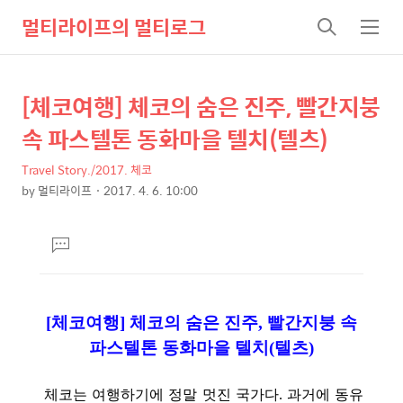
멀티라이프의 멀티로그
검
메
색
뉴
[체코여행] 체코의 숨은 진주, 빨간지붕
상
본
문
세
속 파스텔톤 동화마을 텔치(텔츠)
제
컨
목
Travel Story./2017. 체코
텐
by
멀티라이프
2017. 4. 6. 10:00
츠
본
문
댓
글
달
기
[체코여행] 체코의 숨은 진주, 빨간지붕 속
파스텔톤 동화마을 텔치(텔츠)
체코는 여행하기에 정말 멋진 국가다. 과거에 동유