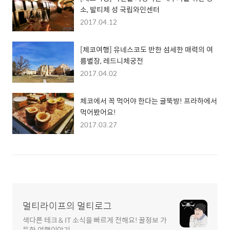
소, 발티체 성 국립와인센터
2017.04.12
[체코여행] 유네스코도 반한 섬세한 매력의 여
름별장, 레드니체궁전
2017.04.02
체코에서 꼭 먹어야 한다는 굴뚝방! 프라하에서
먹어봤어요!
2017.03.27
멀티라이프의 멀티로그
색다른 테크 & IT 소식을 빠르게 전해요! 꿀정보 가
득한 여행이야기