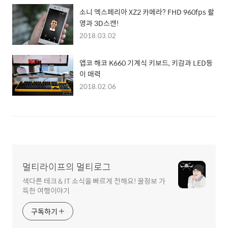
소니 엑스페리아 XZ2 카메라? FHD 960fps 촬
영과 3D스캔!
2018.03.02
앱코 해코 K660 기계식 키보드, 키감과 LED등
이 매력
2018.02.06
멀티라이프의 멀티로그
색다른 테크 & IT 소식을 빠르게 전해요! 꿀정보 가
득한 여행이야기
구독하기