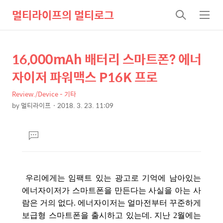
멀티라이프의 멀티로그
검
메
색
뉴
16,000mAh 배터리 스마트폰? 에너
상
본
문
세
자이저 파워맥스 P16K 프로
제
컨
목
Review./Device - 기타
텐
by
멀티라이프
2018. 3. 23. 11:09
츠
본
문
댓
글
달
기
우리에게는 임팩트 있는 광고로 기억에 남아있는
에너자이저가 스마트폰을 만든다는 사실을 아는 사
람은 거의 없다. 에너자이저는 얼마전부터 꾸준하게
보급형 스마트폰을 출시하고 있는데. 지난 2월에는