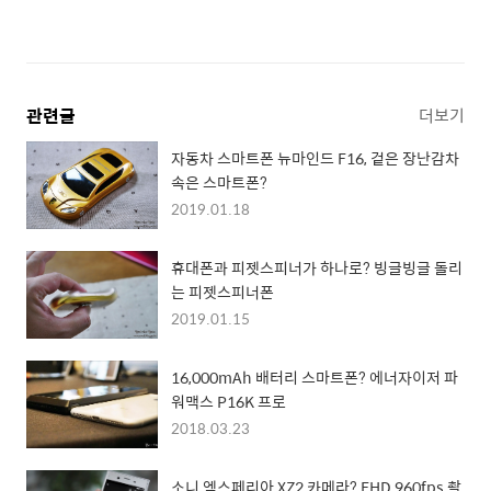
관련글
더보기
자동차 스마트폰 뉴마인드 F16, 겉은 장난감차
속은 스마트폰?
2019.01.18
휴대폰과 피젯스피너가 하나로? 빙글빙글 돌리
는 피젯스피너폰
2019.01.15
16,000mAh 배터리 스마트폰? 에너자이저 파
워맥스 P16K 프로
2018.03.23
소니 엑스페리아 XZ2 카메라? FHD 960fps 촬