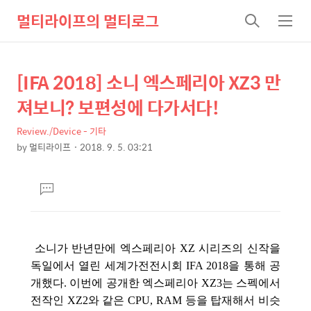
멀티라이프의 멀티로그
검
메
색
뉴
[IFA 2018] 소니 엑스페리아 XZ3 만
상
본
문
세
져보니? 보편성에 다가서다!
제
컨
목
Review./Device - 기타
텐
by
멀티라이프
2018. 9. 5. 03:21
츠
본
문
댓
글
달
기
소니가 반년만에 엑스페리아 XZ 시리즈의 신작을
독일에서 열린 세계가전전시회 IFA 2018을 통해 공
개했다.
이번에 공개한 엑스페리아 XZ3는 스펙에서
전작인 XZ2와 같은 CPU, RAM 등을 탑재해서 비슷