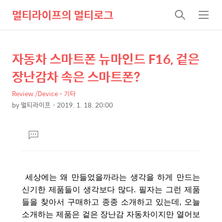
멀티라이프의 멀티로그
검
메
색
뉴
자동차 스마트폰 뉴마인드 F16, 겉은
상
본
문
세
장난감차 속은 스마트폰?
제
컨
목
Review./Device - 기타
텐
by
멀티라이프
2019. 1. 18. 20:00
츠
본
문
댓
글
달
기
세상에는 왜 만들었을까라는 생각을 하게 만드는
신기한 제품들이 생각보다 많다. 필자는 그런 제품
들을 찾아서 구매하고 종종 소개하고 있는데, 오늘
소개하는 제품은 겉은 장난감 자동차이지만 열어보