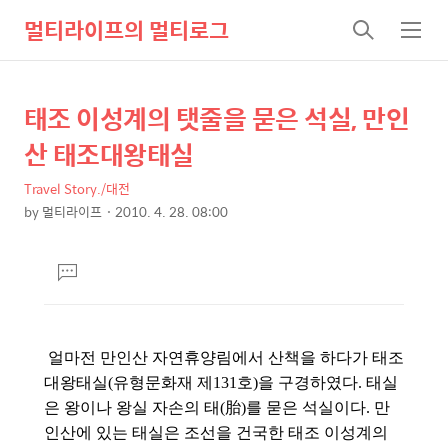
멀티라이프의 멀티로그
검
메
색
뉴
태조 이성계의 탯줄을 묻은 석실, 만인
상
본
문
세
산 태조대왕태실
제
컨
목
Travel Story./대전
텐
by
멀티라이프
2010. 4. 28. 08:00
츠
본
문
댓
글
달
기
얼마전 만인산 자연휴양림에서 산책을 하다가 태조
대왕태실(유형문화재 제131호)
을 구경하였다. 태실
은 왕이나 왕실 자손의 태(胎)를 묻은 석실이다. 만
인산에 있는 태실은 조선을 건국한 태조 이성계의