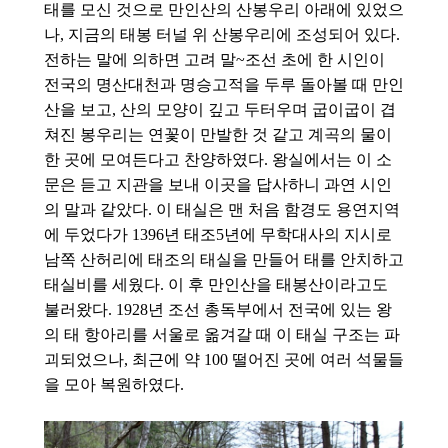
태를 모신 것으로 만인산의 산봉우리 아래에 있었으
나, 지금의 태봉 터널 위 산봉우리에 조성되어 있다.
전하는 말에 의하면 고려 말~조선 초에 한 시인이
전국의 명산대천과 명승고적을 두루 돌아볼 때 만인
산을 보고, 산의 모양이 깊고 두터우며 굽이굽이 겹
쳐진 봉우리는 연꽃이 만발한 것 같고 계곡의 물이
한 곳에 모여든다고 찬양하였다. 왕실에서는 이 소
문은 듣고 지관을 보내 이곳을 답사하니 과연 시인
의 말과 같았다. 이 태실은 맨 처음 함경도 용연지역
에 두었다가 1396년 태조5년에 무학대사의 지시로
남쪽 산허리에 태조의 태실을 만들어 태를 안치하고
태실비를 세웠다. 이 후 만인산을 태봉산이라고도
불러왔다. 1928년 조선 총독부에서 전국에 있는 왕
의 태 항아리를 서울로 옮겨갈 때 이 태실 구조는 파
괴되었으나, 최근에 약 100 떨어진 곳에 여러 석물들
을 모아 복원하였다.