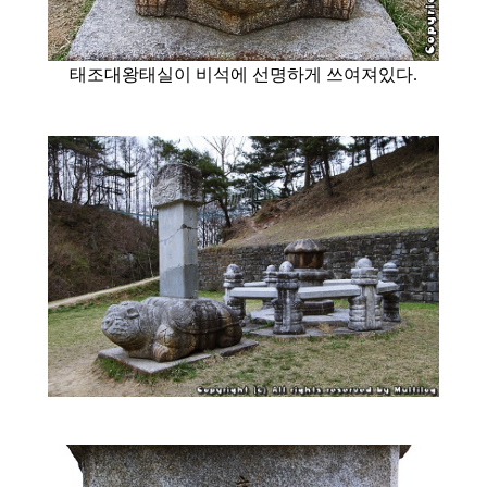
태조대왕태실이 비석에 선명하게 쓰여져있다.