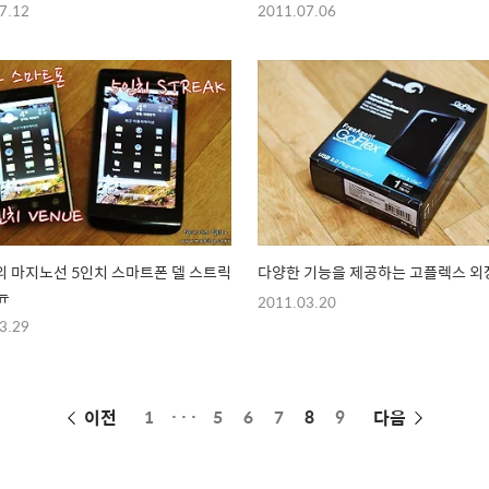
7.12
2011.07.06
 마지노선 5인치 스마트폰 델 스트릭
다양한 기능을 제공하는 고플렉스 
뉴
2011.03.20
3.29
페
이전
1
···
5
6
7
8
9
다음
이
징