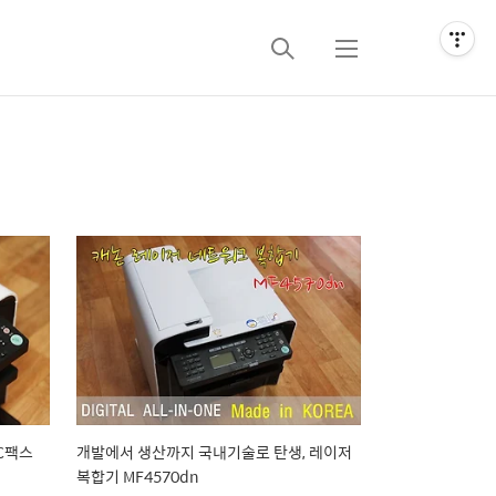
검
메
색
뉴
PC팩스
개발에서 생산까지 국내기술로 탄생, 레이저
복합기 MF4570dn