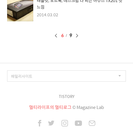
태블릿, 노트북, 데스크탑 다 되는 아수스 TX201 첫
느낌
2014.03.02
페
6
9
이
징
TISTORY
멀티라이프의 멀티로그
© Magazine Lab