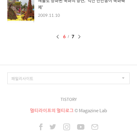
예술로 승화된 국화의 향연, '익산 천만송이 국화축
제'
2009.11.10
페
6
7
이
징
TISTORY
멀티라이프의 멀티로그
© Magazine Lab