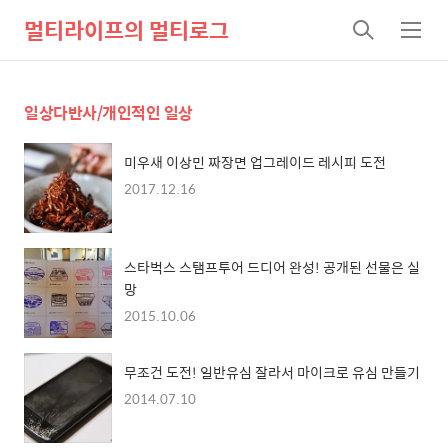
멀티라이프의 멀티로그
검
메
색
뉴
일상다반사/개인적인 일상
미우새 이상민 짜장면 업그레이드 레시피 도전
2017.12.16
스타벅스 스탬프투어 드디어 완성! 공개된 선물은 실
망
2015.10.06
무조건 도전! 일반유심 잘라서 마이크로 유심 만들기
2014.07.10